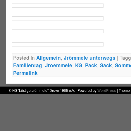
Posted in
,
|
Tag
Allgemein
Jrömmele unterwegs
,
,
,
,
,
Familientag
Jroemmele
KG
Pack
Sack
Somm
Permalink
© KG "Löstige Jrömmele" Drove 1905 e.V. | Powered by
WordPress
| Theme