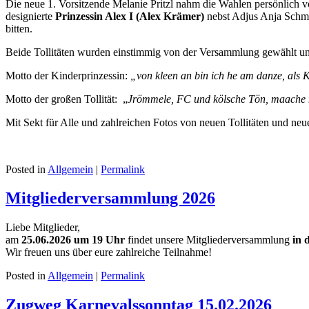
Die neue 1. Vorsitzende Melanie Pritzl nahm die Wahlen persönlich v
designierte
Prinzessin Alex I (Alex Krämer)
nebst Adjus Anja Schmi
bitten.
Beide Tollitäten wurden einstimmig von der Versammlung gewählt und
Motto der Kinderprinzessin:
„von kleen an bin ich he am danze, als Ki
Motto der großen Tollität: „
Jrömmele, FC und kölsche Tön, maache 
Mit Sekt für Alle und zahlreichen Fotos von neuen Tollitäten und n
Posted in
Allgemein
|
Permalink
Mitgliederversammlung 2026
Liebe Mitglieder,
am
25.06.2026 um 19 Uhr
findet unsere Mitgliederversammlung
in 
Wir freuen uns über eure zahlreiche Teilnahme!
Posted in
Allgemein
|
Permalink
Zugweg Karnevalssonntag 15.02.2026