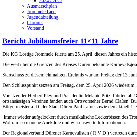
2024 / 2025
Ausmarschplan
Jrömmele Lied
Jugendabteilung
Chronik
Vorstand
Bericht Jubiläumsfreier 11×11 Jahre
Die KG Löstige Jrömmele feierte am 25. April diesen Jahres ein histo
Die weit über die Grenzen des Kreises Düren bekannte Karnevalsgesel
Startschuss zu diesem einmaligen Ereignis war am Freitag der 13.Jun
Den Schlusspunkt setzten am Freitag, dem 25. April 2026 wiederum 
Vorsitzender Herbert Pley und Präsidentin Melanie Pritzl führten a
ortsansässigen Vereinen fanden auch Ortsvorsteher Bernd Claßen, B
Bürgermeister a. D. der Stadt Düren Paul Larue sowie den aktuell 1. 
Immer wieder aufgelockert durch musikalische Leckerbissen des T
Wolfram so manche Anekdote und wissenswerte Informationen.
Der Regionalverband Dürener Karnevalisten ( R V D ) vertreten durc