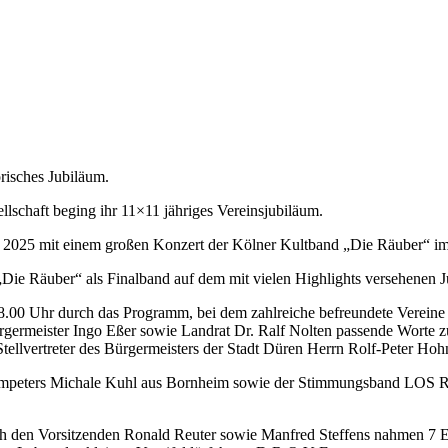
risches Jubiläum.
lschaft beging ihr 11×11 jähriges Vereinsjubiläum.
i 2025 mit einem großen Konzert der Kölner Kultband „Die Räuber“ im 
„Die Räuber“ als Finalband auf dem mit vielen Highlights versehenen
b 18.00 Uhr durch das Programm, bei dem zahlreiche befreundete Verei
ürgermeister Ingo Eßer sowie Landrat Dr. Ralf Nolten passende Worte
Stellvertreter des Bürgermeisters der Stadt Düren Herrn Rolf-Peter Ho
rompeters Michale Kuhl aus Bornheim sowie der Stimmungsband LOS R
h den Vorsitzenden Ronald Reuter sowie Manfred Steffens nahmen 7 Ehr