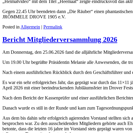
„Heimatvideo“ mit dem Titel „Heemaat“ zeigte eindrucksvoll das akt
Gegen 22.45 Uhr beendeten dann „Die Räuber“ einen phantastis
JRÖMMELE DROVE 1905 e.V.
Posted in
Allgemein
|
Permalink
Bericht Mitgliederversammlung 2026
Am Donnerstag, den 25.06.2026 fand die alljährliche Mitgliedervers
Um 19.00 Uhr begrüßte Präsidentin Melanie alle Anwesenden, die tro
Nach einem ausführlichen Rückblick durch den Geschäftsführer und
Es war ein sehr erfolgreiches Jahr, das geprägt war durch das 11×1
April 2026 mit einer beeindruckenden Jubiläumsfeier im Drover Fest
Nach dem Bericht der Kassenprüfer und einer ausführlichen Berichters
Danach wurde es still in der Runde und kam zum Tagesordnungspun
Aus dem bis dahin sehr erfolgreich agierenden Vorstand stellten sich
besprochen war. Zu den ausscheidenden Mitgliedern gehörte auch Ehren
betonte, dass die letzten 16 jahre im Vorstand stets geprägt waren v