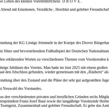
ive Leben des kleinen Voreifeldörfchens D R O V E .
chen Abend mit Emotionen, Verzällche , Herzblut und gelebter F
ammlung der KG Löstige Jrömmele in der Kneipe des Drover Bürgerhaus
tz Hitze und bevorstehendem Fußballspiel der Deutschen Nationalmann
 den erklärenden Worten zu verschiedenen Themen vom Vorsitzenden k
1 jährige Jubiläum des Vereins. Man hatte im Juni 2025 mit einem gro
saal den Abschluss gefunden, wieder gemeinsam mit den „Räubern“ als
tattung über den Zustand und die Pläne der sehr gut aufgestellten Juge
kt Neuwahl des Vorstandes.
 aus den verschiedensten privaten und beruflichen Gründen sechs Mitgli
präsident Franz-Josef Baur sowie der langjährige Vorsitzende Herbert P
on Teamgeist, Zusammenhalt und gelebter Freundschaft. Er gebe das Amt