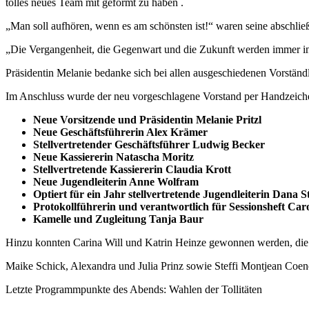
tolles neues Team mit geformt zu haben .
„Man soll aufhören, wenn es am schönsten ist!“ waren seine abschli
„Die Vergangenheit, die Gegenwart und die Zukunft werden immer i
Präsidentin Melanie bedanke sich bei allen ausgeschiedenen Vors
Im Anschluss wurde der neu vorgeschlagene Vorstand per Handzeiche
Neue Vorsitzende und Präsidentin Melanie Pritzl
Neue Geschäftsführerin Alex Krämer
Stellvertretender Geschäftsführer Ludwig Becker
Neue Kassiererin Natascha Moritz
Stellvertretende Kassiererin Claudia Krott
Neue Jugendleiterin Anne Wolfram
Optiert für ein Jahr stellvertretende Jugendleiterin Dana S
Protokollführerin und verantwortlich für Sessionsheft Car
Kamelle und Zugleitung Tanja Baur
Hinzu konnten Carina Will und Katrin Heinze gewonnen werden, die in
Maike Schick, Alexandra und Julia Prinz sowie Steffi Montjean Coen
Letzte Programmpunkte des Abends: Wahlen der Tollitäten