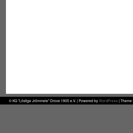
© KG "Löstige Jrömmele" Drove 1905 e.V. | Powered by
WordPress
| Theme