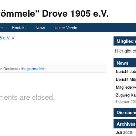
römmele" Drove 1905 e.V.
um
Kontakt
News
Unser Verein
5 e.V.
»
Mitglied
Hier gibt 
News
r
. Bookmark the
permalink
.
Bericht Jub
Bericht Mi
Mitglieder
ents are closed.
Zugweg Kar
Februar 20
Die näch
Archives
Juli 2026