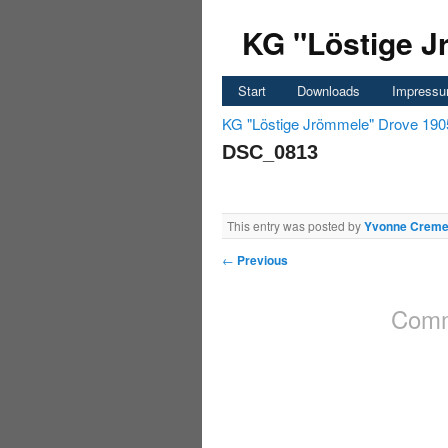
KG "Löstige J
Start
Downloads
Impress
KG "Löstige Jrömmele" Drove 190
DSC_0813
This entry was posted by
Yvonne Creme
←
Previous
Comm