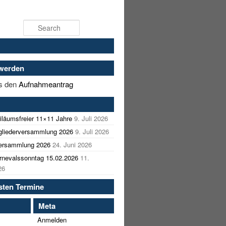
Search
 werden
es den
Aufnahmeantrag
iläumsfreier 11×11 Jahre
9. Juli 2026
tgliederversammlung 2026
9. Juli 2026
versammlung 2026
24. Juni 2026
nevalssonntag 15.02.2026
11.
26
sten Termine
Meta
Anmelden