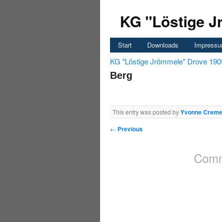
KG "Löstige J
Start
Downloads
Impress
KG "Löstige Jrömmele" Drove 190
Berg
This entry was posted by
Yvonne Creme
←
Previous
Comm