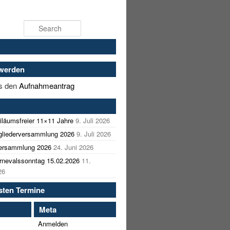
Search
 werden
es den
Aufnahmeantrag
iläumsfreier 11×11 Jahre
9. Juli 2026
tgliederversammlung 2026
9. Juli 2026
versammlung 2026
24. Juni 2026
nevalssonntag 15.02.2026
11.
26
sten Termine
Meta
Anmelden