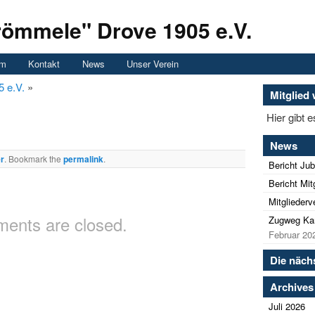
römmele" Drove 1905 e.V.
um
Kontakt
News
Unser Verein
5 e.V.
»
Mitglied
Hier gibt 
News
r
. Bookmark the
permalink
.
Bericht Jub
Bericht Mi
Mitglieder
ents are closed.
Zugweg Kar
Februar 20
Die näch
Archives
Juli 2026